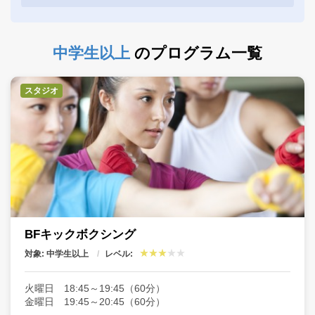
1回のみ
クール制
中学生以上
のプログラム一覧
料金体系
定期
スタジオ
どなたでも
小学生
対象
中学生以上
大人
場所
アリーナ
スタジオ
プール
BFキックボクシング
対象: 中学生以上
レベル:
レベル
火曜日 18:45～19:45（60分）
金曜日 19:45～20:45（60分）