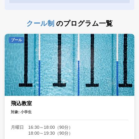
1回のみ
クール制
クール制
のプログラム一覧
料金体系
定期
プール
どなたでも
小学生
対象
中学生以上
大人
場所
アリーナ
スタジオ
プール
飛込教室
対象: 小学生
レベル
月曜日 16:30～18:00（90分）
18:00～19:30（90分）